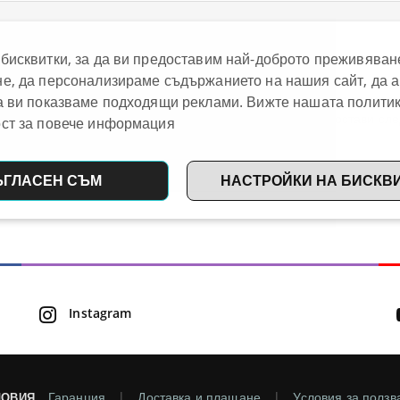
бисквитки, за да ви предоставим най-доброто преживяван
е, да персонализираме съдържанието на нашия сайт, да 
кт. Супер качество след 2 седмици употреба. Дебелината на мате
а ви показваме подходящи реклами. Вижте нашата политик
а, която случайно изпуснах от няколко сантиметра, не остави сле
ст за повече информация
ЪГЛАСЕН СЪМ
НАСТРОЙКИ НА БИСКВ
Instagram
Гаранция
Доставка и плащане
Условия за ползв
ЛОВИЯ