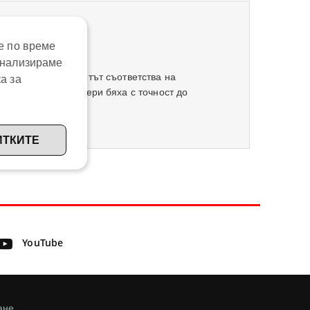
е по време
анализираме
риала е 10 мм, цветът съответства на
а за
ди. Дадените размери бяха с точност до
ИТКИТЕ
YouTube
ане