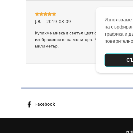
Използваме 
J.B.
–
2019-08-09
Oceniony
на сърфиран
5
na 5.
Купихме мивка в светъл цвят с дренажен компле
трафика и д
изображението на монитора. Чугунената тенджер
поверително
милиметър.
С
Facebook
УС