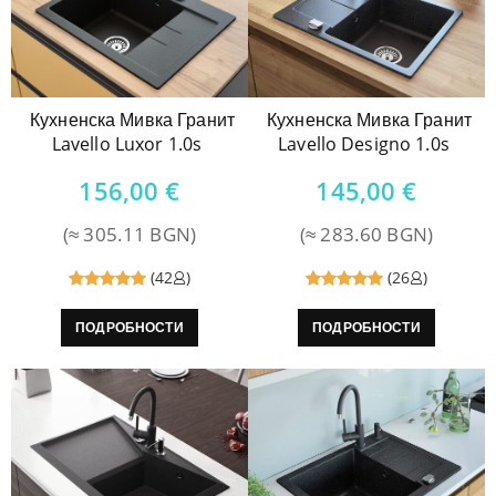
Кухненска Мивка Гранит
Кухненска Мивка Гранит
Lavello Luxor 1.0s
Lavello Designo 1.0s
156,00
€
145,00
€
(≈ 305.11 BGN)
(≈ 283.60 BGN)
(42
)
(26
)
Reviewed
Reviewed
ПОДРОБНОСТИ
ПОДРОБНОСТИ
5
out of
5
out of
5
5