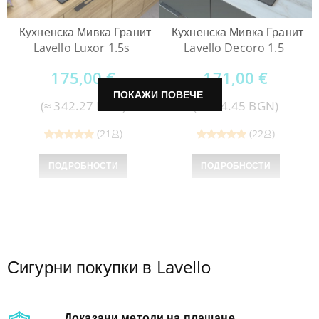
Кухненска Мивка Гранит
Кухненска Мивка Гранит
Lavello Luxor 1.5s
Lavello Decoro 1.5
175,00
€
171,00
€
ПОКАЖИ ПОВЕЧЕ
(≈ 342.27 BGN)
(≈ 334.45 BGN)
(21
)
(22
)
Reviewed
Reviewed
ПОДРОБНОСТИ
ПОДРОБНОСТИ
5
out of
5
out of
5
5
1
2
3
Сигурни покупки в Lavello
→
Доказани методи на плащане