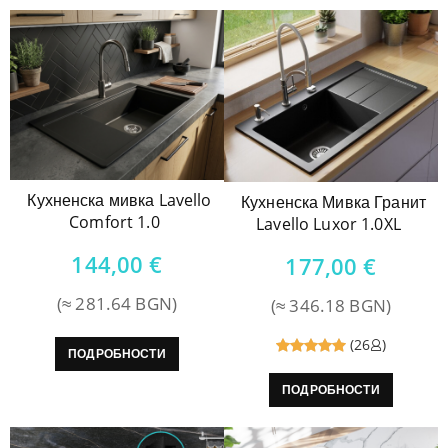
Кухненска мивка Lavello
Кухненска Мивка Гранит
Comfort 1.0
Lavello Luxor 1.0XL
144,00
€
177,00
€
(≈ 281.64 BGN)
(≈ 346.18 BGN)
(26
)
ПОДРОБНОСТИ
Reviewed
ПОДРОБНОСТИ
5
out of
5