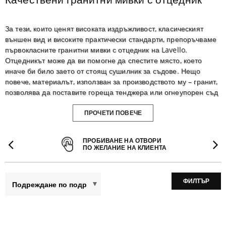
За тези, които ценят високата издръжливост, класическият
външен вид и високите практически стандарти, препоръчваме
първокласните гранитни мивки с отцедник на Lavello.
Отцедникът може да ви помогне да спестите място, което
иначе би било заето от стоящ сушилник за съдове. Нещо
повече, материалът, използван за производството му – гранит,
позволява да поставите гореща тенджера или огнеупорен съд
върху отцедника, без да използвате специални подложки.
ПРОЧЕТИ ПОВЕЧЕ
Можете да избирате между модели с едно или 1,5 корита,
класически правоъгълни или кръгли форми, както и модели,
ПРЕДИШЕН
ПРОБИВАНЕ НА ОТВОРИ
подходящи за ъгли. Всеки модел се предлага в 6 цвята, от
ПО ЖЕЛАНИЕ НА КЛИЕНТА
които можете да избирате.
Нашите качествени гранитни мивки с отцедник са много
практично и функционално решение, което ще допълни
ФИЛТЪР
идеално вашата кухня.