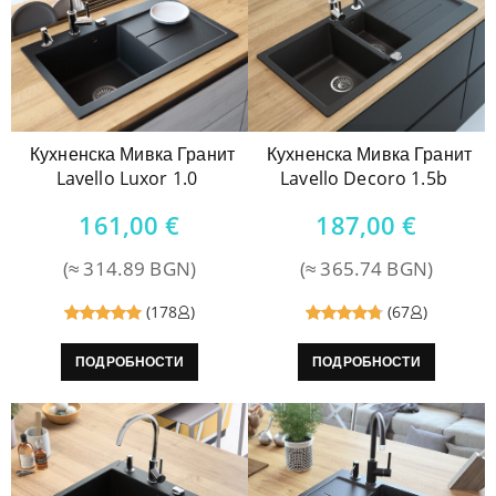
Кухненска Мивка Гранит
Кухненска Мивка Гранит
Lavello Luxor 1.0
Lavello Decoro 1.5b
161,00
€
187,00
€
(≈ 314.89 BGN)
(≈ 365.74 BGN)
(178
)
(67
)
Reviewed
Reviewed
ПОДРОБНОСТИ
ПОДРОБНОСТИ
5
out of
4.8
out
5
of 5