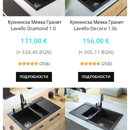
Кухненска Мивка Гранит
Кухненска Мивка Гранит
Lavello Diamond 1.0
Lavello Decoro 1.0s
171,00
€
156,00
€
(≈ 334.45 BGN)
(≈ 305.11 BGN)
(25
)
(25
)
Reviewed
Reviewed
ПОДРОБНОСТИ
ПОДРОБНОСТИ
5
out of
4.8
out
5
of 5