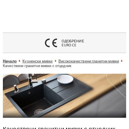
атвори
меню
ОДОБРЕНИЕ
EURO CE
Начало
Кухненски мивки
Висококачествени гранитни мивки
Качествени гранитни мивки с отцедник
Качествени гранитни мивки с отцедник