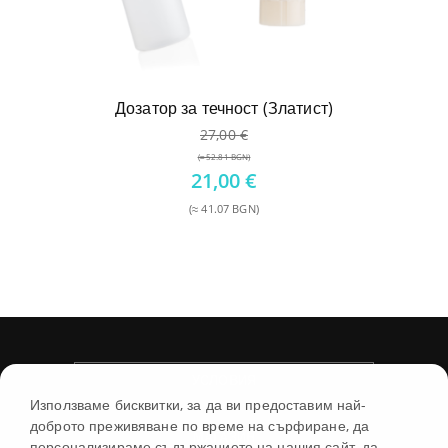
Дозатор за течност (Златист)
27,00
€
(≈ 52.81 BGN)
Original
21,00
€
price
(≈ 41.07 BGN)
was:
Текущата
27,00 €.
цена
е:
21,00 €.
УСЛОВИЯ
Използваме бисквитки, за да ви предоставим най-
доброто преживяване по време на сърфиране, да
МАГАЗИН
персонализираме съдържанието на нашия сайт, да