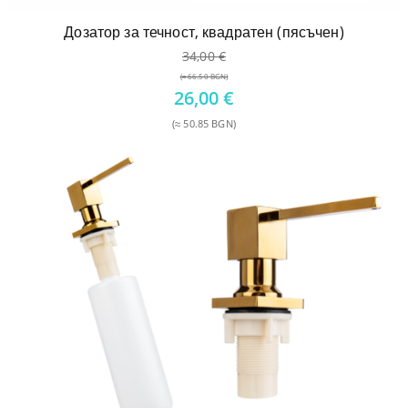
Дозатор за течност, квадратен (пясъчен)
34,00
€
(≈ 66.50 BGN)
Original
26,00
€
price
(≈ 50.85 BGN)
was:
Текущата
34,00 €.
цена
е:
26,00 €.