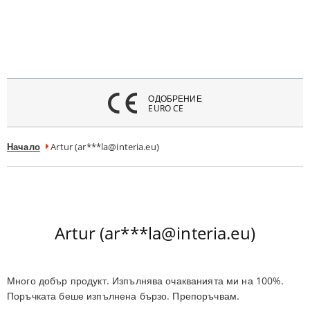
атвори
меню
ОДОБРЕНИЕ
EURO CE
Начало
Artur (ar***la@interia.eu)
Artur (ar***la@interia.eu)
Много добър продукт. Изпълнява очакванията ми на 100%.
Поръчката беше изпълнена бързо. Препоръчвам.