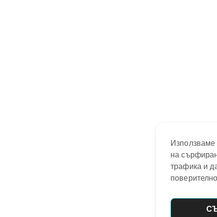
Използваме 
на сърфиран
трафика и д
поверително
С