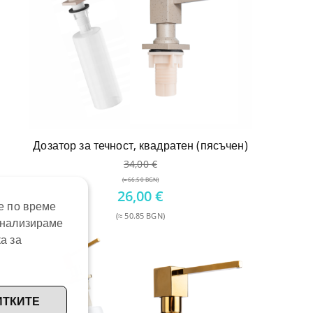
Дозатор за течност, квадратен (пясъчен)
34,00
€
(≈ 66.50 BGN)
Original
26,00
€
е по време
price
(≈ 50.85 BGN)
анализираме
was:
Текущата
34,00 €.
а за
цена
е:
26,00 €.
ИТКИТЕ