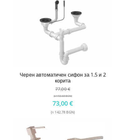
Черен автоматичен сифон за 1.5 и 2
корита
77,00
€
(≈ 150.60 BGN)
Original
73,00
€
price
(≈ 142.78 BGN)
was:
Текущата
77,00 €.
цена
е:
73,00 €.