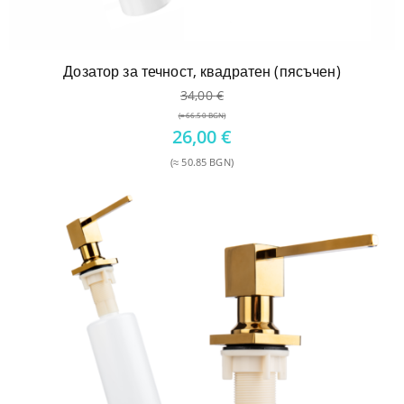
Дозатор за течност, квадратен (пясъчен)
34,00
€
(≈ 66.50 BGN)
Original
26,00
€
price
(≈ 50.85 BGN)
was:
Текущата
34,00 €.
цена
е:
26,00 €.