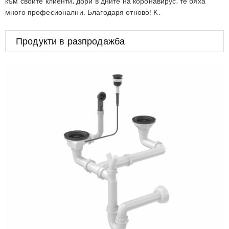
към своите клиенти, дори в дните на коронавирус, те бяха
много професионални. Благодаря отново! K.
Продукти в разпродажба