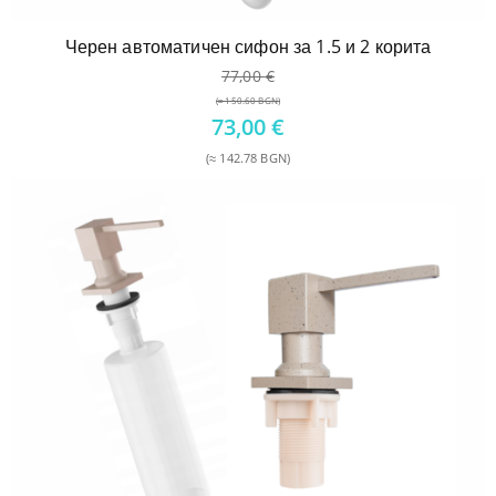
Черен автоматичен сифон за 1.5 и 2 корита
77,00
€
(≈ 150.60 BGN)
Original
73,00
€
price
(≈ 142.78 BGN)
was:
Текущата
77,00 €.
цена
е:
73,00 €.