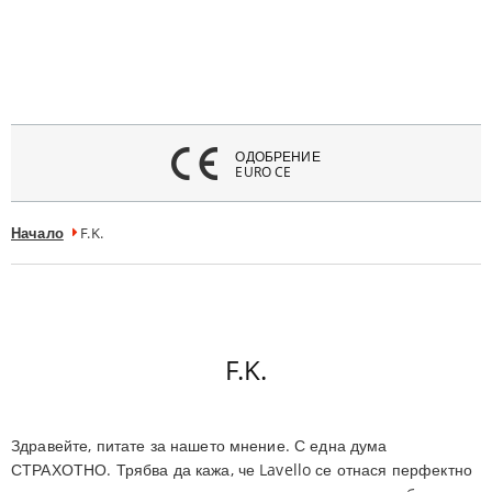
атвори
меню
ОДОБРЕНИЕ
EURO CE
Начало
F.K.
F.K.
Здравейте, питате за нашето мнение. С една дума
СТРАХОТНО. Трябва да кажа, че Lavello се отнася перфектно