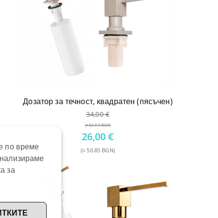
Дозатор за течност, квадратен (пясъчен)
34,00
€
(≈ 66.50 BGN)
Original
26,00
€
price
е по време
(≈ 50.85 BGN)
was:
анализираме
Текущата
34,00 €.
а за
цена
е:
26,00 €.
ИТКИТЕ