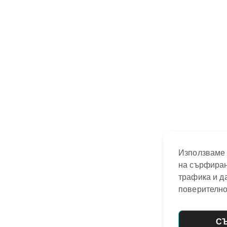
Използваме 
на сърфиран
трафика и д
поверително
С