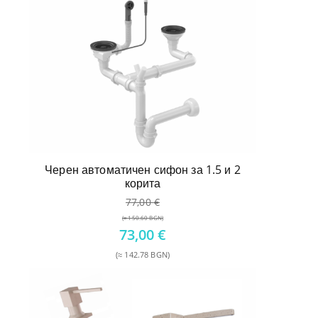
Черен автоматичен сифон за 1.5 и 2
корита
77,00
€
(≈ 150.60 BGN)
Original
73,00
€
price
(≈ 142.78 BGN)
was:
Текущата
77,00 €.
цена
е:
73,00 €.