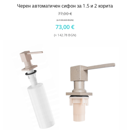
Черен автоматичен сифон за 1.5 и 2 корита
77,00
€
(≈ 150.60 BGN)
Original
73,00
€
price
(≈ 142.78 BGN)
was:
Текущата
77,00 €.
цена
е:
73,00 €.