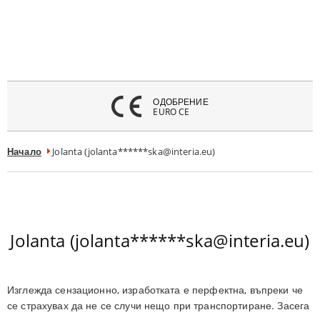
атвори
меню
ОДОБРЕНИЕ
EURO CE
Начало
Jolanta (jolanta******ska@interia.eu)
Jolanta (jolanta******ska@interia.eu)
Изглежда сензационно, изработката е перфектна, въпреки че
се страхувах да не се случи нещо при транспортиране. Засега