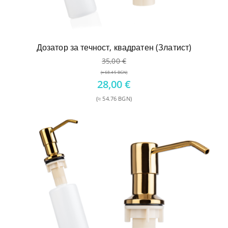
Дозатор за течност, квадратен (Златист)
35,00
€
(≈ 68.45 BGN)
Original
28,00
€
price
(≈ 54.76 BGN)
was:
Текущата
35,00 €.
цена
е:
28,00 €.