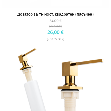
Дозатор за течност, квадратен (пясъчен)
34,00
€
(≈ 66.50 BGN)
Original
26,00
€
price
(≈ 50.85 BGN)
was:
Текущата
34,00 €.
цена
е:
26,00 €.