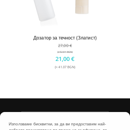
Дозатор за течност (Златист)
27,00
€
(≈ 52.81 BGN)
Original
21,00
€
price
(≈ 41.07 BGN)
was:
Текущата
27,00 €.
цена
е:
21,00 €.
УСЛОВИЯ
Използваме бисквитки, за да ви предоставим най-
доброто преживяване по време на сърфиране, да