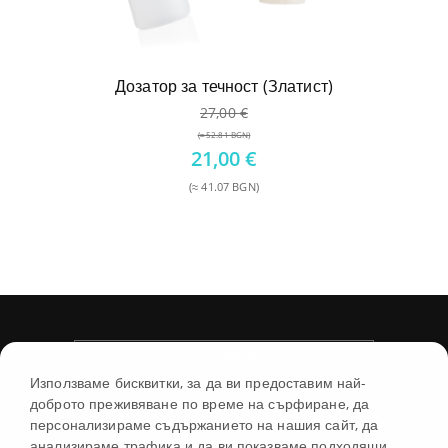
Дозатор за течност (Златист)
27,00
€
(≈ 52.81 BGN)
Original
21,00
€
price
(≈ 41.07 BGN)
was:
Текущата
27,00 €.
цена
е:
21,00 €.
УСЛОВИЯ
Използваме бисквитки, за да ви предоставим най-
доброто преживяване по време на сърфиране, да
МАГАЗИН
персонализираме съдържанието на нашия сайт, да
анализираме трафика и да ви показваме подходящи