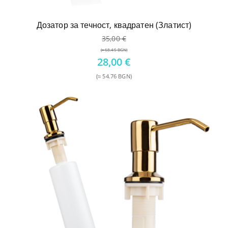
Дозатор за течност, квадратен (Златист)
35,00
€
(≈ 68.45 BGN)
Original
28,00
€
price
(≈ 54.76 BGN)
was:
Текущата
35,00 €.
цена
е:
28,00 €.