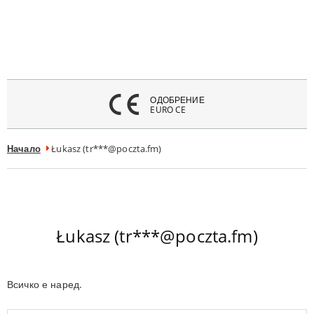
атвори
меню
ОДОБРЕНИЕ
EURO CE
Начало
Łukasz (tr***@poczta.fm)
Łukasz (tr***@poczta.fm)
Всичко е наред.