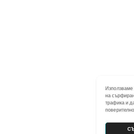
Използваме 
на сърфиран
трафика и д
поверително
С