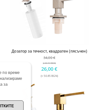
Дозатор за течност, квадратен (пясъчен)
34,00
€
(≈ 66.50 BGN)
Original
26,00
€
е по време
price
(≈ 50.85 BGN)
анализираме
was:
Текущата
34,00 €.
а за
цена
е:
26,00 €.
ИТКИТЕ