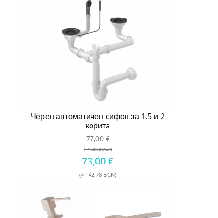
Черен автоматичен сифон за 1.5 и 2
корита
77,00
€
(≈ 150.60 BGN)
Original
73,00
€
price
(≈ 142.78 BGN)
was:
Текущата
77,00 €.
цена
е:
73,00 €.