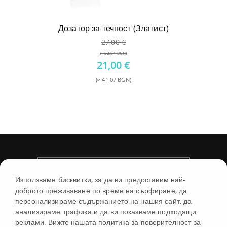
Дозатор за течност (Златист)
27,00
€
(≈ 52.81 BGN)
Original
21,00
€
price
(≈ 41.07 BGN)
was:
Текущата
27,00 €.
цена
е:
21,00 €.
УСЛОВИЯ
Използваме бисквитки, за да ви предоставим най-
доброто преживяване по време на сърфиране, да
МАГАЗИН
персонализираме съдържанието на нашия сайт, да
анализираме трафика и да ви показваме подходящи
реклами. Вижте нашата политика за поверителност за
ИНФОРМАЦИЯ