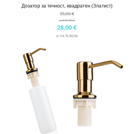
Дозатор за течност, квадратен (Златист)
35,00
€
(≈ 68.45 BGN)
Original
28,00
€
price
(≈ 54.76 BGN)
was:
Текущата
35,00 €.
цена
е:
28,00 €.