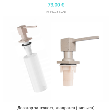
Original
73,00
€
price
(≈ 142.78 BGN)
was:
Текущата
77,00 €.
цена
е:
73,00 €.
Дозатор за течност, квадратен (пясъчен)