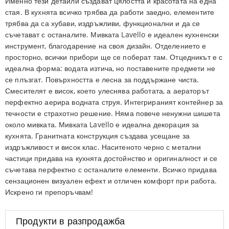
Именно тези детайли създават цялостта и красотата на една
стая. В кухнята всичко трябва да работи заедно, елементите
трябва да са хубави, издръжливи, функционални и да се
съчетават с останалите. Мивката Lavello е идеален кухненски
инструмент, благодарение на своя дизайн. Отделението е
просторно, всички прибори ще се поберат там. Отцедникът е с
идеална форма: водата изтича, но поставените предмети не
се плъзгат. Повърхността е лесна за поддържане чиста.
Смесителят е висок, което улеснява работата, а аераторът
перфектно аерира водната струя. Интегрираният контейнер за
течности е страхотно решение. Няма повече ненужни шишета
около мивката. Мивката Lavello е идеална декорация за
кухнята. Гранитната конструкция създава усещане за
издръжливост и висок клас. Наситеното черно с метални
частици придава на кухнята достойнство и оригиналност и се
съчетава перфектно с останалите елементи. Всичко придава
сензационен визуален ефект и отличен комфорт при работа.
Искрено ги препоръчвам!
Продукти в разпродажба