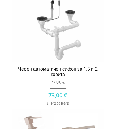
Черен автоматичен сифон за 1.5 и 2
корита
77,00
€
(≈ 150.60 BGN)
Original
73,00
€
price
(≈ 142.78 BGN)
was:
Текущата
77,00 €.
цена
е:
73,00 €.