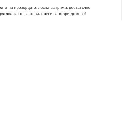
рите на прозорците, лесна за грижи, достатъчно
еална както за нови, така и за стари домове!