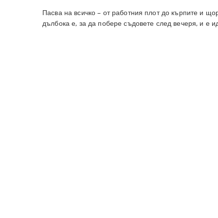
Пасва на всичко – от работния плот до кърпите и що
дълбока е, за да побере съдовете след вечеря, и е ид