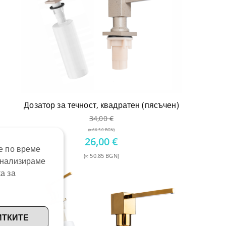
Дозатор за течност, квадратен (пясъчен)
34,00
€
(≈ 66.50 BGN)
Original
26,00
€
е по време
price
(≈ 50.85 BGN)
анализираме
was:
Текущата
34,00 €.
а за
цена
е:
26,00 €.
ИТКИТЕ