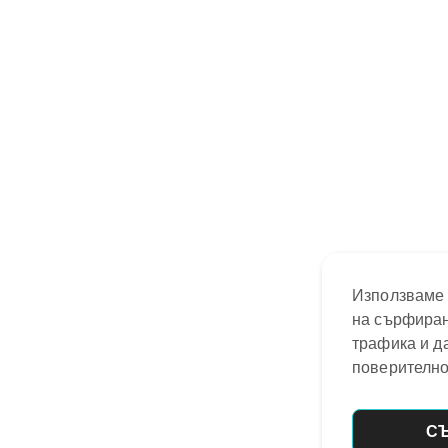
Използваме 
на сърфиран
трафика и д
поверително
С