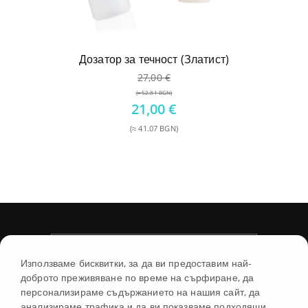
Дозатор за течност (Златист)
27,00
€
(≈ 52.81 BGN)
Original
21,00
€
price
(≈ 41.07 BGN)
was:
Текущата
27,00 €.
цена
е:
21,00 €.
УСЛОВИЯ
Използваме бисквитки, за да ви предоставим най-
доброто преживяване по време на сърфиране, да
МАГАЗИН
персонализираме съдържанието на нашия сайт, да
анализираме трафика и да ви показваме подходящи