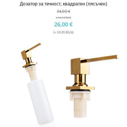
Дозатор за течност, квадратен (пясъчен)
34,00
€
(≈ 66.50 BGN)
Original
26,00
€
price
(≈ 50.85 BGN)
was:
Текущата
34,00 €.
цена
е:
26,00 €.