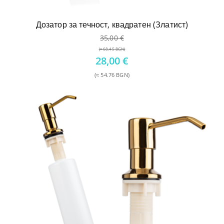
Дозатор за течност, квадратен (Златист)
35,00
€
(≈ 68.45 BGN)
Original
28,00
€
price
(≈ 54.76 BGN)
was:
Текущата
35,00 €.
цена
е:
28,00 €.