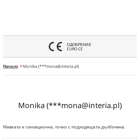
атвори
меню
ОДОБРЕНИЕ
EURO CE
Начало
Monika (***mona@interia.pl)
Monika (***mona@interia.pl)
Мивката е сензационна, точно с подходящата дълбочина.