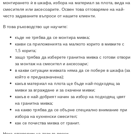
монтирането ѝ в шкафа, избора на материал за плота, вида на
смесителя или аксесоарите. Освен това отговаряме на най-
често задаваните въпроси от нашите клиенти.
В това ръководство ще научите:
къде не трябва да се монтира мивка;
какви са приложенията на малкото корито в мивките с
1,5 корита;
защо трябва да изберете гранитна мивка с готови отвори
за монтаж на смесител и аксесоари;
в какви ситуации мивката няма да се побере в шкафа (за
който е предназначена);
какъв материал на плота ще бъде най-подходящ за
мивки за вграждане и за окачени мивки;
какъв е най-добрият начин за избор на подходящ цвят
на гранитна мивка;
на какво трябва да се обърне специално внимание при
избора на кухненски смесител;
как се почиства мивка от гранит.
Нека отговорим на тези въпроси.