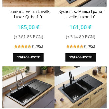
Гранитна мивка Lavello
Кухненска Мивка Гранит
Luxor Qube 1.0
Lavello Luxor 1.0
185,00
€
161,00
€
(≈ 361.83 BGN)
(≈ 314.89 BGN)
(178
)
(178
)
Reviewed
Reviewed
ПОДРОБНОСТИ
ПОДРОБНОСТИ
5
out of
5
out of
5
5