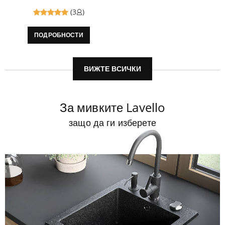
(3
)
Reviewed
ПОДРОБНОСТИ
5
out of
5
ВИЖТЕ ВСИЧКИ
За мивките Lavello
защо да ги изберете