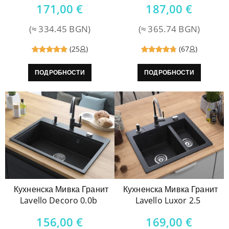
171,00
€
187,00
€
(≈ 334.45 BGN)
(≈ 365.74 BGN)
(25
)
(67
)
Reviewed
Reviewed
ПОДРОБНОСТИ
ПОДРОБНОСТИ
5
out of
4.8
out
5
of 5
Кухненска Мивка Гранит
Кухненска Мивка Гранит
Lavello Decoro 0.0b
Lavello Luxor 2.5
156,00
€
169,00
€