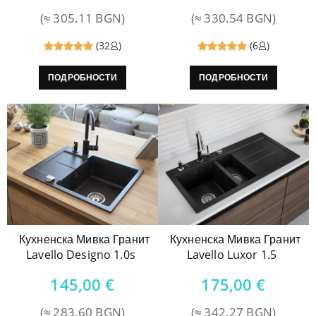
(≈ 305.11 BGN)
(≈ 330.54 BGN)
(32
)
(6
)
Reviewed
Reviewed
ПОДРОБНОСТИ
ПОДРОБНОСТИ
5
out of
5
out of
5
5
Кухненска Мивка Гранит
Кухненска Мивка Гранит
Lavello Designo 1.0s
Lavello Luxor 1.5
145,00
€
175,00
€
(≈ 283.60 BGN)
(≈ 342.27 BGN)