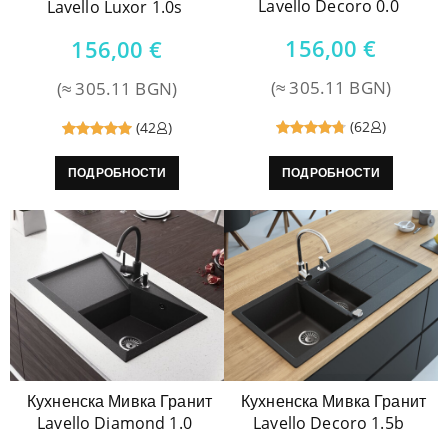
Lavello Decoro 0.0
Lavello Luxor 1.0s
156,00
€
156,00
€
(≈ 305.11 BGN)
(≈ 305.11 BGN)
(62
)
(42
)
Reviewed
Reviewed
ПОДРОБНОСТИ
ПОДРОБНОСТИ
4.8
out
5
out of
of 5
5
Кухненска Мивка Гранит
Кухненска Мивка Гранит
Lavello Diamond 1.0
Lavello Decoro 1.5b