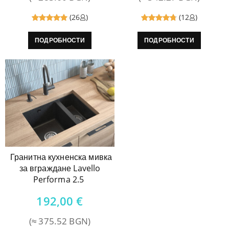
(26
)
(12
)
Reviewed
Reviewed
ПОДРОБНОСТИ
ПОДРОБНОСТИ
5
out of
4.8
out
5
of 5
Гранитна кухненска мивка
за вграждане Lavello
Performa 2.5
192,00
€
(≈ 375.52 BGN)