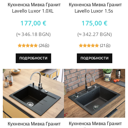
Кухненска Мивка Гранит
Кухненска Мивка Гранит
Lavello Luxor 1.0XL
Lavello Luxor 1.5s
177,00
€
175,00
€
(≈ 346.18 BGN)
(≈ 342.27 BGN)
(26
)
(21
)
Reviewed
Reviewed
ПОДРОБНОСТИ
ПОДРОБНОСТИ
5
out of
5
out of
5
5
Кухненска Мивка Гранит
Кухненска Мивка Гранит