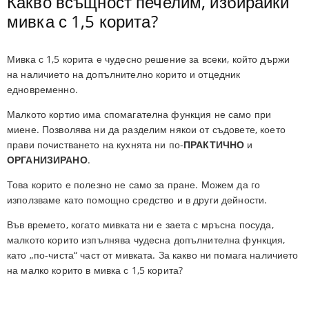
Какво всъщност печелим, избирайки
мивка с 1,5 корита?
Мивка с 1,5 корита е чудесно решение за всеки, който държи
на наличието на допълнително корито и отцедник
едновременно.
Малкото кортио има спомагателна функция не само при
миене. Позволява ни да разделим някои от съдовете, което
прави почистването на кухнята ни по-
ПРАКТИЧНО
и
ОРГАНИЗИРАНО
.
Това корито е полезно не само за пране. Можем да го
използваме като помощно средство и в други дейности.
Във времето, когато мивката ни е заета с мръсна посуда,
малкото корито изпълнява чудесна допълнителна функция,
като „по-чиста“ част от мивката. За какво ни помага наличието
на малко корито в мивка с 1,5 корита?