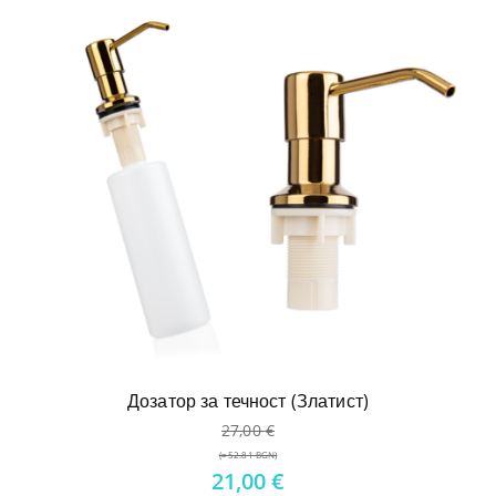
35,00 €.
цена
е:
28,00 €.
Дозатор за течност (Златист)
27,00
€
(≈ 52.81 BGN)
Original
21,00
€