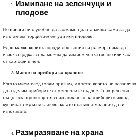
Измиване на зеленчуци и
плодове
Не винаги ни е удобно да заемаме цялата мивка само за да
изплакнем порция зеленчуци или плодове.
Едно малко корито, поради достъпния си размер, няма да
изисква цедка, за да можем да измием чепка грозде или част
от картофи в нея.
Миене на прибори за хранене
Когато мием след голям празник, малкото корито ни позволява
да отделим приборите от останалите съдове. Това решение
също така предотвратява изваждането на приборите изпод
купчината мръсни съдове, когато възникне желание да ги
използвате.
Размразяване на храна