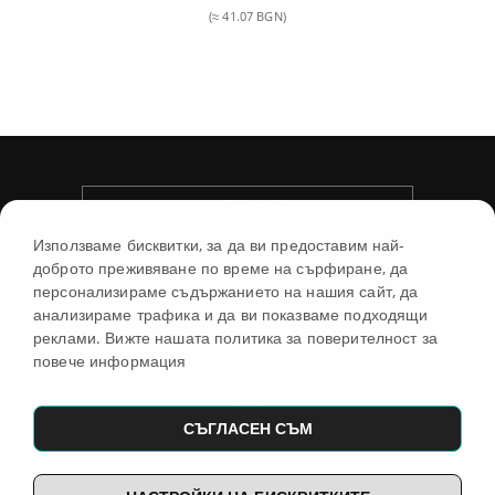
price
(≈ 41.07 BGN)
was:
Текущата
27,00 €.
цена
е:
21,00 €.
УСЛОВИЯ
Използваме бисквитки, за да ви предоставим най-
доброто преживяване по време на сърфиране, да
МАГАЗИН
персонализираме съдържанието на нашия сайт, да
анализираме трафика и да ви показваме подходящи
ИНФОРМАЦИЯ
реклами. Вижте нашата политика за поверителност за
повече информация
СЪГЛАСЕН СЪМ
© 2026