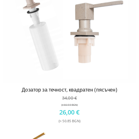
Дозатор за течност, квадратен (пясъчен)
34,00
€
(≈ 66.50 BGN)
Original
26,00
€
price
(≈ 50.85 BGN)
was:
Текущата
34,00 €.
цена