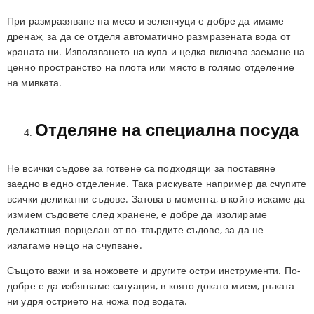
При размразяване на месо и зеленчуци е добре да имаме
дренаж, за да се отделя автоматично размразената вода от
храната ни. Използването на купа и цедка включва заемане на
ценно пространство на плота или място в голямо отделение
на мивката.
Отделяне на специална посуда
Не всички съдове за готвене са подходящи за поставяне
заедно в едно отделение. Така рискувате например да счупите
всички деликатни съдове. Затова в момента, в който искаме да
измием съдовете след хранене, е добре да изолираме
деликатния порцелан от по-твърдите съдове, за да не
излагаме нещо на счупване.
Същото важи и за ножовете и другите остри инструменти. По-
добре е да избягваме ситуация, в която докато мием, ръката
ни удря острието на ножа под водата.