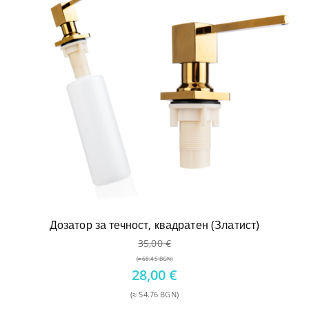
е:
26,00 €.
Дозатор за течност, квадратен (Златист)
35,00
€
(≈ 68.45 BGN)
Original
28,00
€
price
(≈ 54.76 BGN)
was:
Текущата