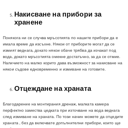
Накисване на прибори за
хранене
Понякога ни се случва мръсотията по нашите прибори да е
имала време да изсъхне. Някои от приборите могат да се
измият веднага, докато някои обаче трябва да изчакат под
вода, докато мръсотията омекне достатъчно, за да се отмие.
Наличието на малко корито дава възможност за накисване на
някои съдове едновременно и измиване на готовите.
Отцеждане на храната
Благодарение на монтирания дренаж, малката камера
перфектно замества цедката при източване на вода веднага
след измиване на храната. По този начин можете да отцедите
храната , без да включвате допълнителни прибори, които ще