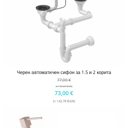
Черен автоматичен сифон за 1.5 и 2 корита
77,00
€
(≈ 150.60 BGN)
Original
73,00
€
price
(≈ 142.78 BGN)
was:
Текущата
77,00 €.
цена
е:
73,00 €.