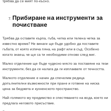
трябва да се мият по-късно.
Прибиране на инструменти за
почистване
Трябва да оставите кърпа, гъба, четка или телена четка за
известно време? Не винаги ще бъде удобно да поставите
гъбата, от която изтича пяна, на рафт или в съд. Особено
когато знаеш, че ще са ти необходими отново след миг.
Малко отделение ще бъде чудесно място за поставяне на тези
инструменти, без да се налага да ги изплаквате от течността.
Малкото отделение е начин да спечелим редица
допълнителни възможности при пране и готвене на ниска
цена за бюджета и кухненското пространство.
Най-голямото му предимство е спестяването на вода, което ни
предлага неговото присъствие.