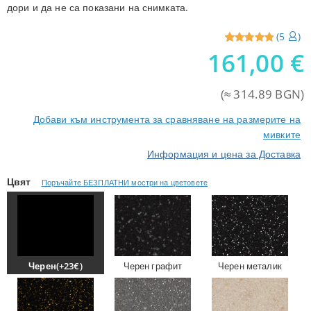
дори и да не са показани на снимката.
(
5
)
161,00
€
Reviewed
5
5
out of
5 from
(≈ 314.89 BGN)
customers
Добави към инструмента за сравняване на размерите на
мивките
Информация и цена за Доставка
Цвят
Поръчайте БЕЗПЛАТНИ мостри на цветовете
Черен(+23€)
Черен графит
Черен металик