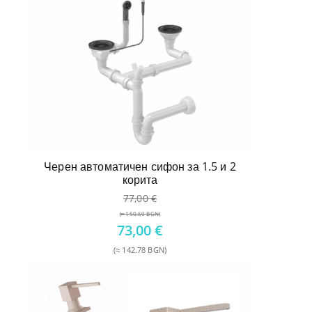
Черен автоматичен сифон за 1.5 и 2
корита
77,00
€
(≈ 150.60 BGN)
Original
73,00
€
price
(≈ 142.78 BGN)
was:
Текущата
77,00 €.
цена
е:
73,00 €.