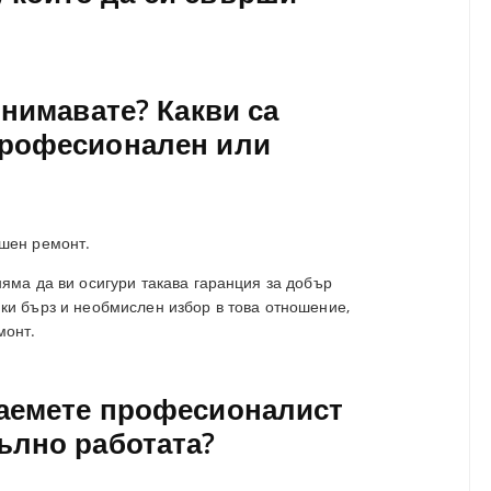
намалите
звука.
 внимавате? Какви са
епрофесионален или
ешен ремонт.
яма да ви осигури такава гаранция за добър
ки бърз и необмислен избор в това отношение,
монт.
наемете професионалист
пълно работата?