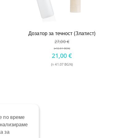
Дозатор за течност (Златист)
27,00
€
(≈ 52.81 BGN)
Original
21,00
€
price
(≈ 41.07 BGN)
was:
Текущата
27,00 €.
цена
е:
21,00 €.
е по време
анализираме
а за