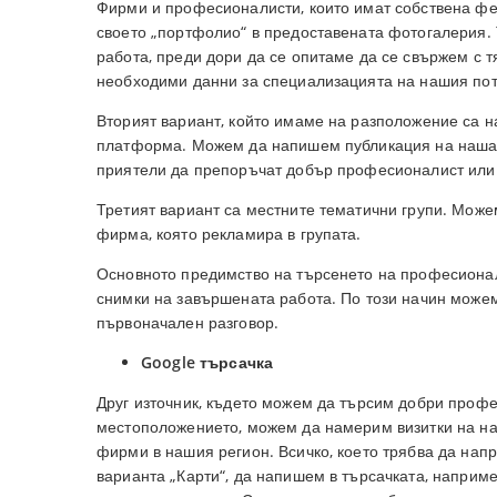
Фирми и професионалисти, които имат собствена фен
своето „портфолио“ в предоставената фотогалерия.
работа, преди дори да се опитаме да се свържем с
необходими данни за специализацията на нашия по
Вторият вариант, който имаме на разположение са н
платформа. Можем да напишем публикация на нашат
приятели да препоръчат добър професионалист или 
Третият вариант са местните тематични групи. Мож
фирма, която рекламира в групата.
Основното предимство на търсенето на професионал
снимки на завършената работа. По този начин можем
първоначален разговор.
Google търсачка
Друг източник, където можем да търсим добри профе
местоположението, можем да намерим визитки на н
фирми в нашия регион. Всичко, което трябва да нап
варианта „Карти“, да напишем в търсачката, наприме