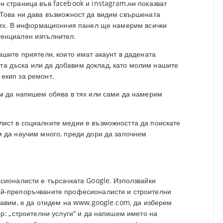
 страница във facebook и instagram,ни показват
 Това ни дава възможност да видим свършената
 тях. В информационния панел ще намерим всички
тенциален изпълнител.
ашите приятели, които имат акаунт в дадената
а дъска или да добавим доклад, като молим нашите
екип за ремонт.
ем да напишем обява в тях или сами да намерим
ист в социалните медии е възможността да поискате
 да научим много, преди дори да започнем
сионалисти е търсачката Google. Използвайки
ай-препоръчваните професионалисти и строителни
равим, е да отидем на www.google.com, да изберем
р: „строителни услуги“ и да напишем името на