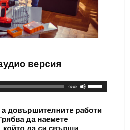
аудио версия
Използвайте
00:00
стрелките
Нагоре/
Надолу
, а довършителните работи
за
да
Трябва да наемете
увеличите
 който да си свърши
или