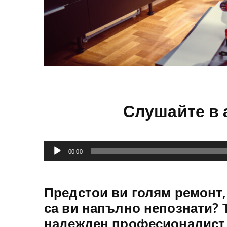
Слушайте в 
Аудио
00:00
Предстои ви голям ремонт
са ви напълно непознати? 
надежден професионалист,