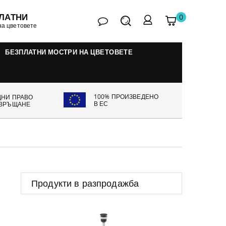
ЛАТНИ
0
контакт
Търсене
Моята
My
на цветовете
количка
account
БЕЗПЛАТНИ МОСТРИ НА ЦВЕТОВЕТЕ
100% ПРОИЗВЕДЕНО
ДНИ ПРАВО
В ЕС
 ВРЪЩАНЕ
Продукти в разпродажба