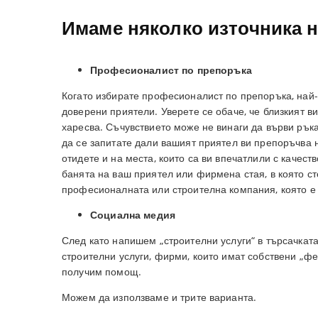
Имаме няколко източника 
Професионалист по препоръка
Когато избирате професионалист по препоръка, най-
доверени приятели. Уверете се обаче, че близкият ви
харесва. Съчувствието може не винаги да върви рък
да се запитате дали вашият приятел ви препоръчва н
отидете и на места, които са ви впечатлили с качест
банята на ваш приятел или фирмена стая, в която ст
професионалната или строителна компания, която е
Социална медия
След като напишем „строителни услуги“ в търсачкат
строителни услуги, фирми, които имат собствени „фе
получим помощ.
Можем да използваме и трите варианта.