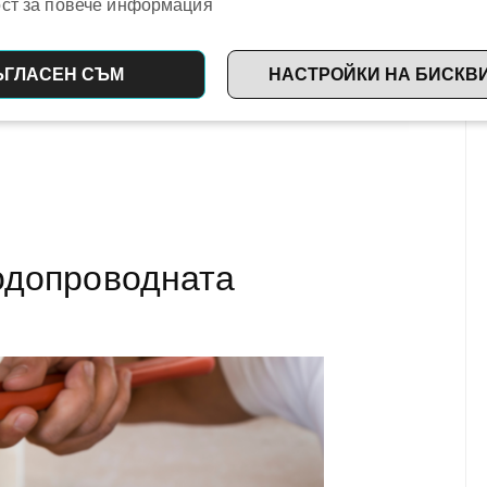
ст за повече информация
ЪГЛАСЕН СЪМ
НАСТРОЙКИ НА БИСКВ
одопроводната