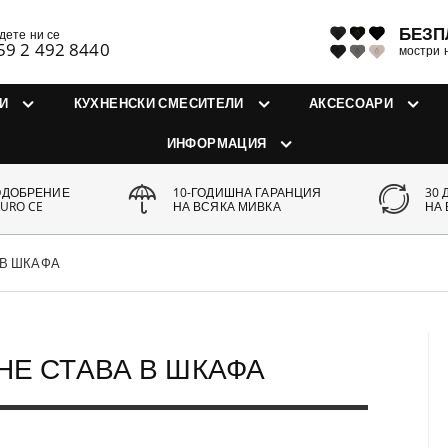
БЕЗП
дете ни се
59 2 492 8440
мостри 
И
КУХНЕНСКИ СМЕСИТЕЛИ
АКСЕСОАРИ
ИНФОРМАЦИЯ
ОДОБРЕНИЕ
10-ГОДИШНА ГАРАНЦИЯ
30 
URO CE
НА ВСЯКА МИВКА
НА
 В ШКАФА
НЕ СТАВА В ШКАФА