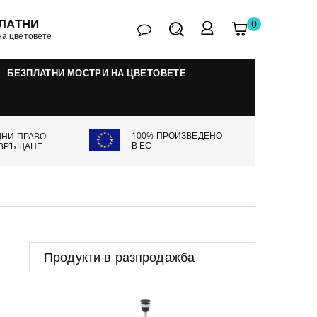
ЛАТНИ
0
контакт
Търсене
Моята
My
на цветовете
количка
account
БЕЗПЛАТНИ МОСТРИ НА ЦВЕТОВЕТЕ
100% ПРОИЗВЕДЕНО
ДНИ ПРАВО
В ЕС
 ВРЪЩАНЕ
Продукти в разпродажба