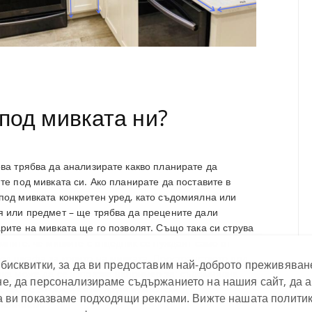
 под мивката ни?
ва трябва да анализирате какво планирате да
те под мивката си. Ако планирате да поставите в
од мивката конкретен уред, като съдомиялна или
я или предмет – ще трябва да прецените дали
рите на мивката ще го позволят. Също така си струва
мните, че мивките с отцедник се нуждаят само от
од шкафа за корито на мивката. Пространството под
бисквитки, за да ви предоставим най-доброто преживяван
ика може да се използва например за: съдомиялна
е, да персонализираме съдържанието на нашия сайт, да 
 кошче за боклук или други кухненски
а ви показваме подходящи реклами. Вижте нашата политик
лежности.