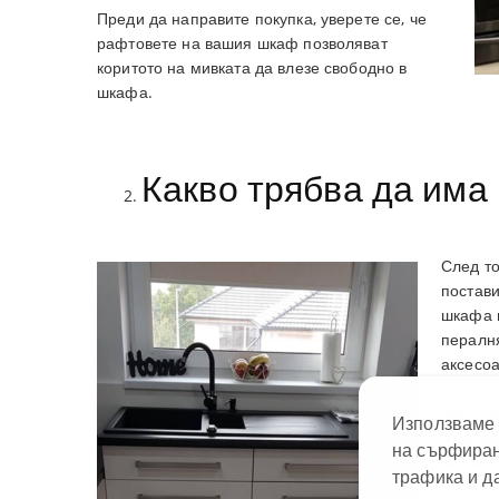
Преди да направите покупка, уверете се, че
рафтовете на вашия шкаф позволяват
коритото на мивката да влезе свободно в
шкафа.
Какво трябва да има
След то
постави
шкафа п
пералн
аксесоа
да запо
място п
Използваме 
отцедн
на сърфиран
машина,
трафика и д
принад