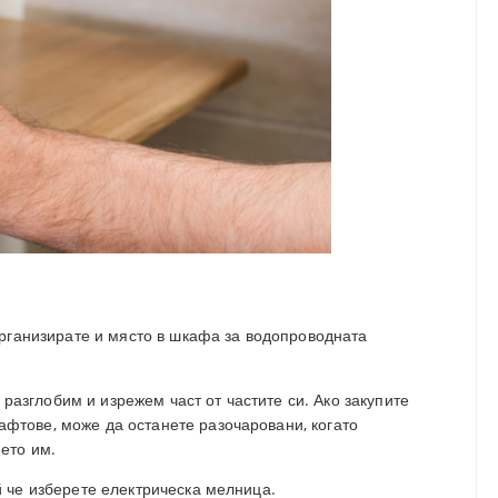
 организирате и място в шкафа за водопроводната
азглобим и изрежем част от частите си. Ако закупите
фтове, може да останете разочаровани, когато
ето им.
й че изберете електрическа мелница.