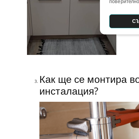
поверително
С
Как ще се монтира в
инсталация?