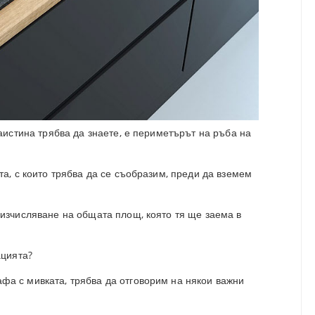
наистина трябва да знаете, е периметърът на ръба на
та, с които трябва да се съобразим, преди да вземем
 изчисляване на общата площ, която тя ще заема в
ацията?
фа с мивката, трябва да отговорим на някои важни