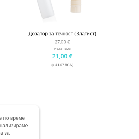
Дозатор за течност (Златист)
27,00
€
(≈ 52.81 BGN)
Original
21,00
€
price
(≈ 41.07 BGN)
was:
Текущата
27,00 €.
цена
е:
21,00 €.
е по време
анализираме
а за