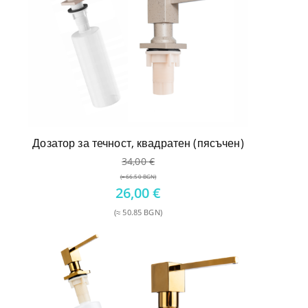
Дозатор за течност, квадратен (пясъчен)
34,00
€
(≈ 66.50 BGN)
Original
26,00
€
price
(≈ 50.85 BGN)
was:
Текущата
34,00 €.
цена
е:
26,00 €.