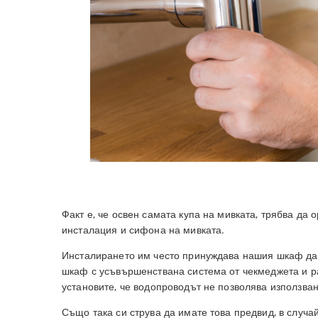
Факт е, че освен самата купа на мивката, трябва да
инсталация и сифона на мивката.
Инсталирането им често принуждава нашия шкаф да р
шкаф с усъвършенствана система от чекмеджета и ра
установите, че водопроводът не позволява използван
Също така си струва да имате това предвид, в случа