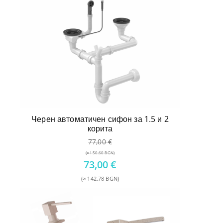
Черен автоматичен сифон за 1.5 и 2
корита
77,00
€
(≈ 150.60 BGN)
Original
73,00
€
price
(≈ 142.78 BGN)
was:
Текущата
77,00 €.
цена
е:
73,00 €.