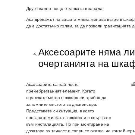
Друго важно нещо е капката в канала.
Ако дренажът на вашата мивка минава вътре в шкафа
да е достатъчно голям, за да позволи гравитацията 
Аксесоарите няма ли
очертанията на шка
Аксесоарите са най-често
пренебрегваният елемент. Когато
вграждате мивка в шкафа си, трябва да
запомните мястото за диспенсъра.
Представете си ситуация, в която
поставяте мивката в шкафа и я свързвате
към инсталацията. Но при монтиране на
дозатора за течност и сапун се оказва, че контейнер