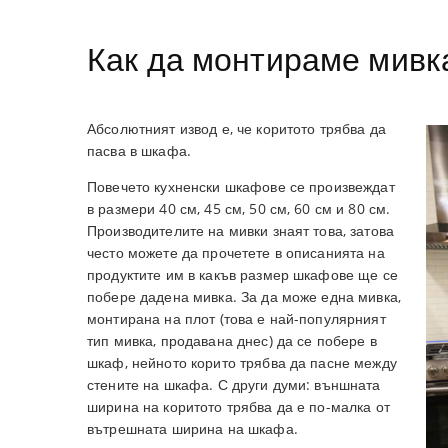
Как да монтираме мивк
Абсолютният извод е, че коритото трябва да
пасва в шкафа.
Повечето кухненски шкафове се произвеждат
в размери 40 см, 45 см, 50 см, 60 см и 80 см.
Производителите на мивки знаят това, затова
често можете да прочетете в описанията на
продуктите им в какъв размер шкафове ще се
побере дадена мивка. За да може една мивка,
монтирана на плот (това е най-популярният
тип мивка, продавана днес) да се побере в
шкаф, нейното корито трябва да пасне между
стените на шкафа. С други думи: външната
ширина на коритото трябва да е по-малка от
вътрешната ширина на шкафа.