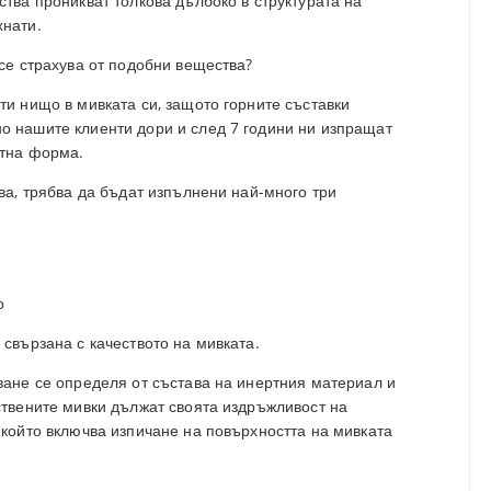
ства проникват толкова дълбоко в структурата на
хнати.
 се страхува от подобни вещества?
ти нищо в мивката си, защото горните съставки
о нашите клиенти дори и след 7 години ни изпращат
отна форма.
ява, трябва да бъдат изпълнени най-много три
о
 свързана с качеството на мивката.
пване се определя от състава на инертния материал и
ствените мивки дължат своята издръжливост на
 който включва изпичане на повърхността на мивката