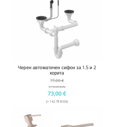
Черен автоматичен сифон за 1.5 и 2
корита
77,00
€
(≈ 150.60 BGN)
Original
73,00
€
price
(≈ 142.78 BGN)
was:
Текущата
77,00 €.
цена
е:
73,00 €.