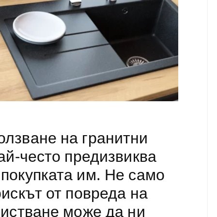
олзване на гранитни
най-често предизвиква
покупката им. Не само
рискът от повреда на
чистване може да ни