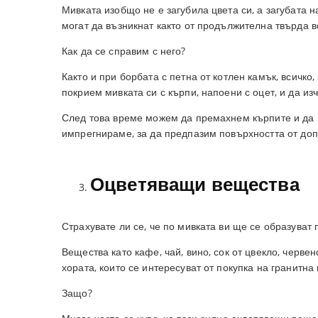
Мивката изобщо не е загубила цвета си, а загубата н
могат да възникнат както от продължителна твърда во
Как да се справим с него?
Както и при борбата с петна от котлен камък, всичко
покрием мивката си с кърпи, напоени с оцет, и да из
След това време можем да премахнем кърпите и да 
импрегнираме, за да предпазим повърхността от до
Оцветяващи вещества
Страхувате ли се, че по мивката ви ще се образуват 
Вещества като кафе, чай, вино, сок от цвекло, черве
хората, които се интересуват от покупка на гранитна
Защо?