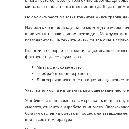
Много често се чува, че тези силно оцветяващи веще
мивката, че става почти невъзможно да бъдат према
Но със сигурност ли всяка гранитна мивка трябва да
Изглежда, че в такъв случай не можем да измием поч
присъстват в нашите ястия всеки ден. Междувременн
благодарности, че техните мивки са все още в страх
Въпреки че е вярно, че този тип оцветяване се появ
фактора, за да се случи това:
Мивка с ниско качество
Необработена повърхност
Дългосрочно излагане на оцветяващо веществ
Чувствителността на мивката към оцветяване често е
Устойчивостта не само на замърсяване, но и на счу
смолата, от които е изработена мивката. Висококаче
богатия състав на сместа и процеса на втвърдяване,
при висока температура.