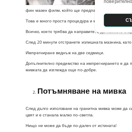
поверително
Импрегниранет
фин мазен филм, който ще предпази мивката от петн
С
Това е много проста процедура и можем да я извър
Всичко, което трябва да направите, е да измиете ста
След 20 минути отстранете излишната мазнина, като 
Импрегниране веднъж на две седмици.
Допълнително предимство на импрегнирането е да п
мивката да изглежда още по-добре.
Потъмняване на мивка
След дълго използване на гранитна мивка може да с
цвят и е станала малко по-светла.
Нищо не може да бъде по-далеч от истината!