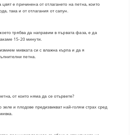
а цвят е причинена от отлагането на петна, които
да, така и от отлагания от сапун.
, което трябва да направим в първата фаза, е да
чакаме 15-20 минути.
измием мивката си с влажна кърпа и да я
пълнителни петна.
петна, от които няма да се отървете?
но зеле и плодове предизвикват най-голям страх сред
 мивка.