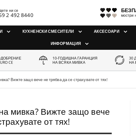
БЕЗП
дете ни се
59 2 492 8440
мостри 
И
КУХНЕНСКИ СМЕСИТЕЛИ
АКСЕСОАРИ
ИНФОРМАЦИЯ
ОДОБРЕНИЕ
10-ГОДИШНА ГАРАНЦИЯ
30 
URO CE
НА ВСЯКА МИВКА
НА
вка? Вижте защо вече не трябва да се страхувате от тях!
на мивка? Вижте защо вече
страхувате от тях!