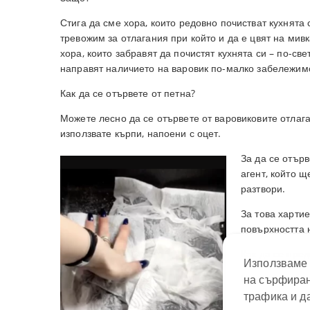
Стига да сме хора, които редовно почистват кухнята 
тревожим за отлагания при който и да е цвят на мивк
хора, които забравят да почистят кухнята си – по-св
направят наличието на варовик по-малко забележим
Как да се отървете от петна?
Можете лесно да се отървете от варовиковите отлага
използвате кърпи, напоени с оцет.
За да се отърв
агент, който щ
разтвори.
За това хартие
повърхността 
Как да се пред
Използваме 
на сърфиран
На първо мяст
мивка от петна
трафика и д