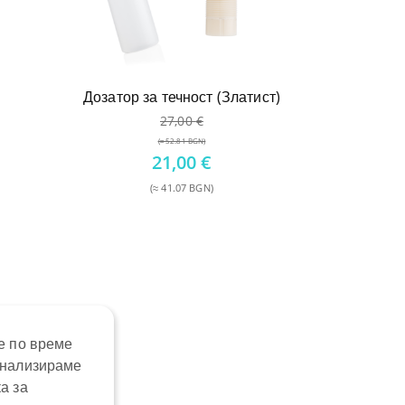
Дозатор за течност (Златист)
27,00
€
(≈ 52.81 BGN)
Original
21,00
€
price
(≈ 41.07 BGN)
was:
Текущата
27,00 €.
цена
е:
21,00 €.
е по време
анализираме
а за