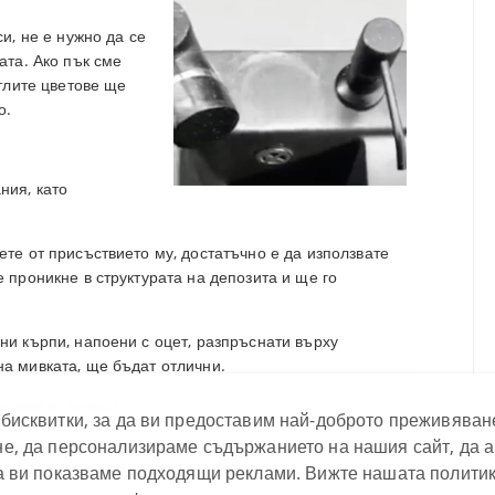
си, не е нужно да се
ата. Ако пък сме
етлите цветове ще
о.
ния, като
ете от присъствието му, достатъчно е да използвате
е проникне в структурата на депозита и ще го
ни кърпи, напоени с оцет, разпръснати върху
на мивката, ще бъдат отлични.
пазим от петна?
бисквитки, за да ви предоставим най-доброто преживяван
е, да персонализираме съдържанието на нашия сайт, да 
о, импрегнирането ще помогне да предпазим нашата
.
а ви показваме подходящи реклами. Вижте нашата политик