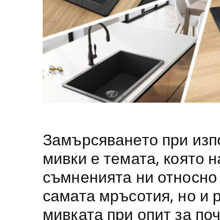
Замърсяването при изп
мивки е темата, която 
съмненията ни относно 
самата мръсотия, но и 
мивката при опит за по