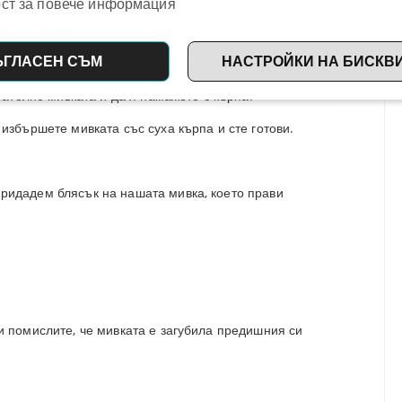
ст за повече информация
о включва покриване на повърхността на мивката с
а и отлагания.
ЪГЛАСЕН СЪМ
НАСТРОЙКИ НА БИСКВ
шим само с хранително или минерално масло.
рателно мивката и да я намажете с кърпа.
избършете мивката със суха кърпа и сте готови.
ридадем блясък на нашата мивка, което прави
и помислите, че мивката е загубила предишния си