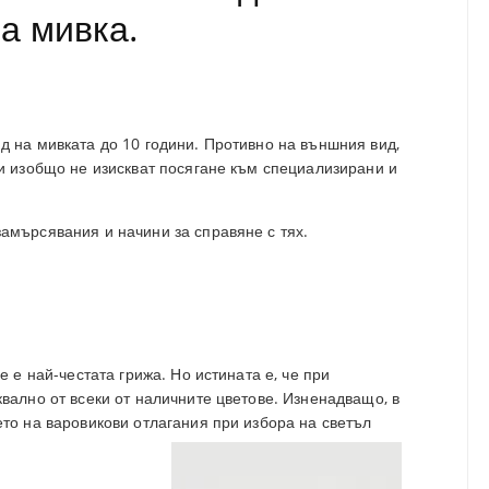
па мивка.
д на мивката до 10 години. Противно на външния вид,
ки изобщо не изискват посягане към специализирани и
амърсявания и начини за справяне с тях.
е е най-честата грижа. Но истината е, че при
вално от всеки от наличните цветове. Изненадващо, в
ето на варовикови отлагания при избора на светъл