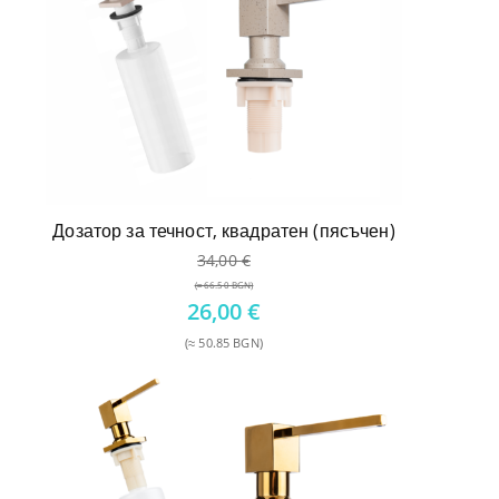
Дозатор за течност, квадратен (пясъчен)
34,00
€
(≈ 66.50 BGN)
Original
26,00
€
price
(≈ 50.85 BGN)
was:
Текущата
34,00 €.
цена
е:
26,00 €.