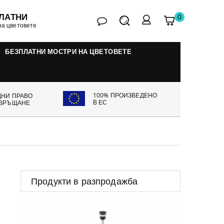
ЛАТНИ
0
контакт
Търсене
Моята
My
на цветовете
количка
account
БЕЗПЛАТНИ МОСТРИ НА ЦВЕТОВЕТЕ
100% ПРОИЗВЕДЕНО
ДНИ ПРАВО
В ЕС
 ВРЪЩАНЕ
Продукти в разпродажба