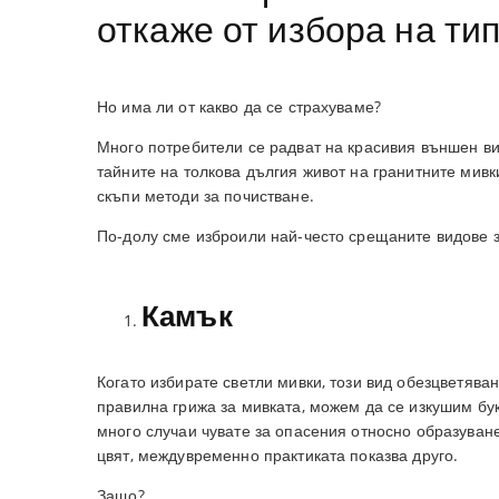
откаже от избора на ти
Но има ли от какво да се страхуваме?
Много потребители се радват на красивия външен ви
тайните на толкова дългия живот на гранитните мив
скъпи методи за почистване.
По-долу сме изброили най-често срещаните видове з
Камък
Когато избирате светли мивки, този вид обезцветяван
правилна грижа за мивката, можем да се изкушим бук
много случаи чувате за опасения относно образуван
цвят, междувременно практиката показва друго.
Защо?