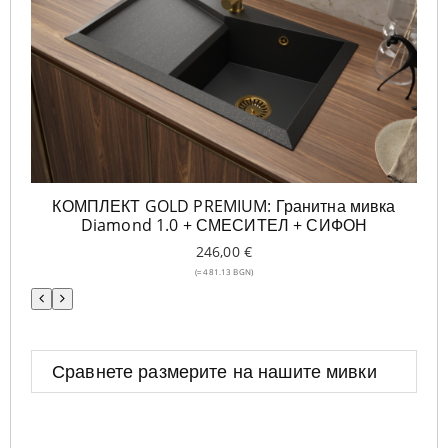
КОМПЛЕКТ GOLD PREMIUM: Гранитна мивка
К
Diamond 1.0 + СМЕСИТЕЛ + СИФОН
246,00
€
(≈ 481.13 BGN)
Предишен
Следващ
Сравнете размерите на нашите мивки