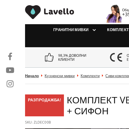
MivkiLavello.bg
Оба
+3
ГРАНИТНИ МИВКИ
КОМПЛЕКТ
98,3% ДОВОЛНИ
КЛИЕНТИ
E
Начало
Кухненски мивки
Комплекти
Сиви комплек
КОМПЛЕКТ VER
РАЗПРОДАЖБА!
+ СИФОН
SKU:
ZLDEC00B