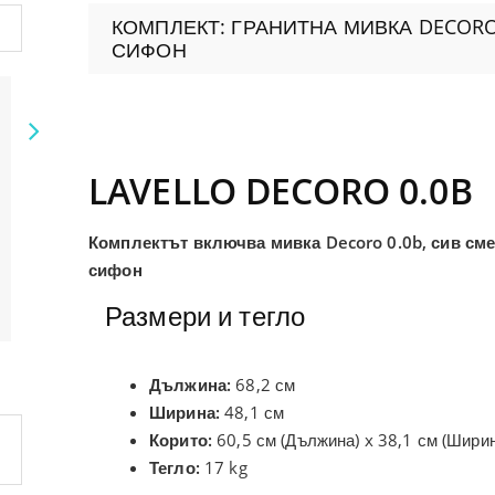
КОМПЛЕКТ: ГРАНИТНА МИВКА DECORO
СИФОН
Следващ
LAVELLO DECORO 0.0B
Комплектът включва мивка Decoro 0.0b, сив сме
сифон
Размери и тегло
Смесител Lugio
Дозатор за
Дължина:
68,2 см
Ширина:
48,1 см
Корито:
60,5 см (Дължина) x 38,1 см (Ширин
Тегло:
17 kg