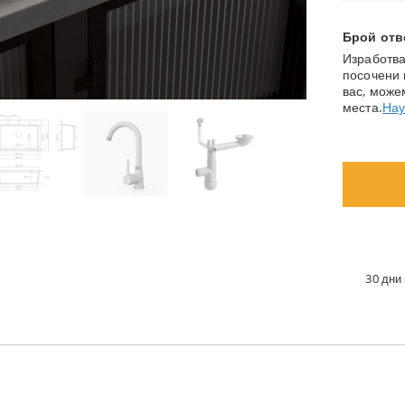
Брой отв
Изработва
посочени 
вас, може
места.
Нау
30 дни