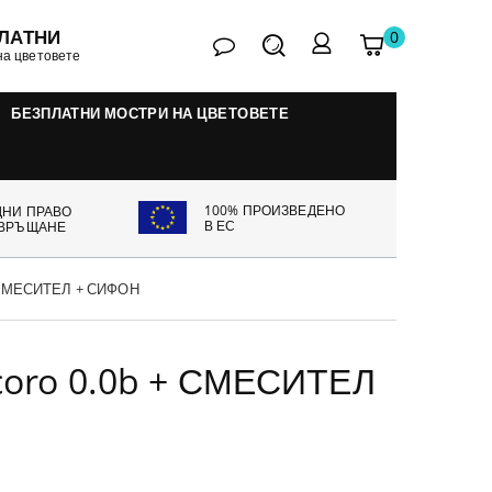
ЛАТНИ
0
контакт
Търсене
Моята
My
на цветовете
количка
account
БЕЗПЛАТНИ МОСТРИ НА ЦВЕТОВЕТЕ
100% ПРОИЗВЕДЕНО
ДНИ ПРАВО
В ЕС
 ВРЪЩАНЕ
+ СМЕСИТЕЛ + СИФОН
coro 0.0b + СМЕСИТЕЛ