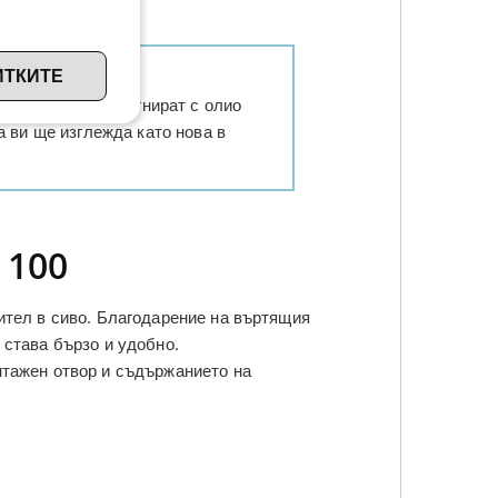
ИТКИТЕ
лесно да се импрегнират с олио
а ви ще изглежда като нова в
 100
ител в сиво. Благодарение на въртящия
 става бързо и удобно.
нтажен отвор и съдържанието на