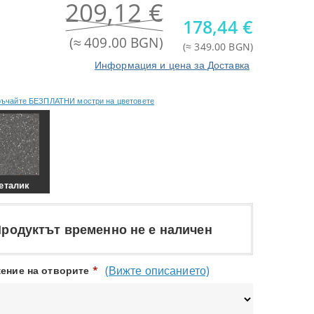
209,12
€
178,44
€
(≈ 409.00 BGN)
(≈ 349.00 BGN)
Информация и цена за Доставка
ъчайте БЕЗПЛАТНИ мостри на цветовете
еталик
родуктът временно не е наличен
(Вижте описанието)
ение на отворите
*