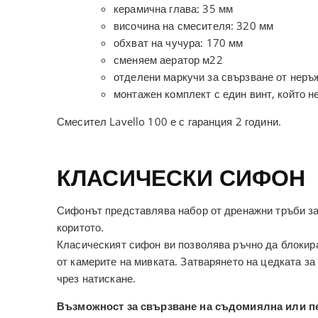
керамична глава: 35 мм
височина на смесителя: 320 мм
обхват на чучура: 170 мм
сменяем аератор м22
отделени маркучи за свързване от нер
монтажен комплект с един винт, който н
Смесител Lavello 100 е с гаранция 2 години.
КЛАСИЧЕСКИ СИФОН
Сифонът представлява набор от дренажни тръби за
коритото.
Класическият сифон ви позволява ръчно да блокир
от камерите на мивката. Затварянето на цедката за
чрез натискане.
Възможност за свързване на съдомиялна или п