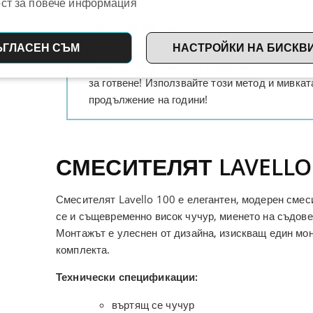
ст за повече информация
Знаете ли, че…
ЪГЛАСЕН СЪМ
НАСТРОЙКИ НА БИСКВ
Композитните мивки от гранит Lavello могат 
за готвене! Използвайте този метод и мивкат
продължение на години!
СМЕСИТЕЛЯТ LAVELLO
Смесителят Lavello 100 е елегантен, модерен смес
се и същевременно висок чучур, миенето на съдове
Монтажът е улеснен от дизайна, изискващ един мо
комплекта.
Технически спецификации:
въртящ се чучур