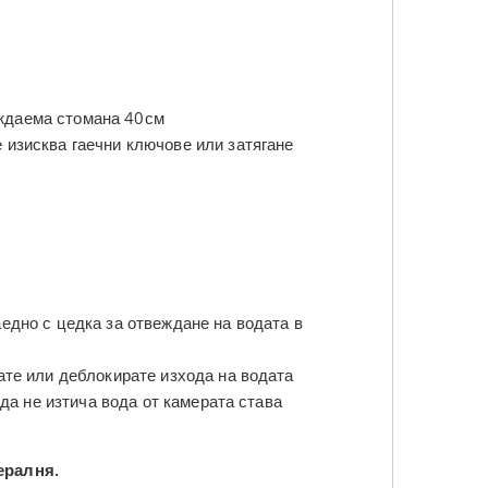
ъждаема стомана 40см
е изисква гаечни ключове или затягане
едно с цедка за отвеждане на водата в
ате или деблокирате изхода на водата
 да не изтича вода от камерата става
ералня.