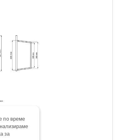
е по време
анализираме
еличите)
а за