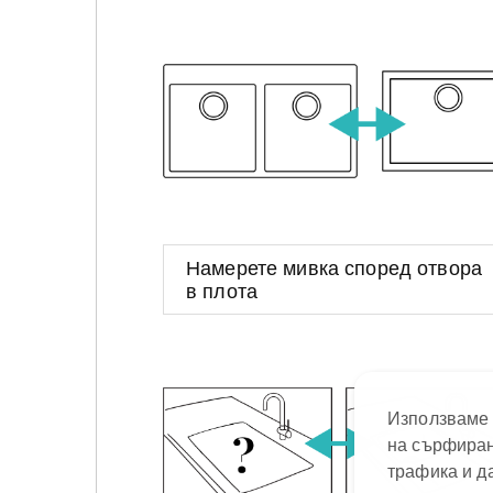
Намерете мивка според отвора
в плота
Използваме 
на сърфиран
трафика и д