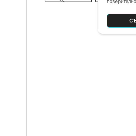
поверително
С