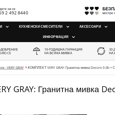
БЕЗП
дете ни се
59 2 492 8440
мостри 
И
КУХНЕНСКИ СМЕСИТЕЛИ
АКСЕСОАРИ
ИНФОРМАЦИЯ
ОДОБРЕНИЕ
10-ГОДИШНА ГАРАНЦИЯ
30 
URO CE
НА ВСЯКА МИВКА
НА
ти - VERY GRAY
КОМПЛЕКТ VERY GRAY: Гранитна мивка Decoro 0.0b 
Y GRAY: Гранитна мивка De