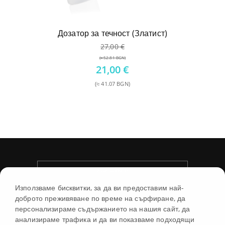
Дозатор за течност (Златист)
27,00
€
(≈ 52.81 BGN)
Original
21,00
€
price
(≈ 41.07 BGN)
was:
Текущата
27,00 €.
цена
е:
21,00 €.
УСЛОВИЯ
Използваме бисквитки, за да ви предоставим най-
доброто преживяване по време на сърфиране, да
МАГАЗИН
персонализираме съдържанието на нашия сайт, да
анализираме трафика и да ви показваме подходящи