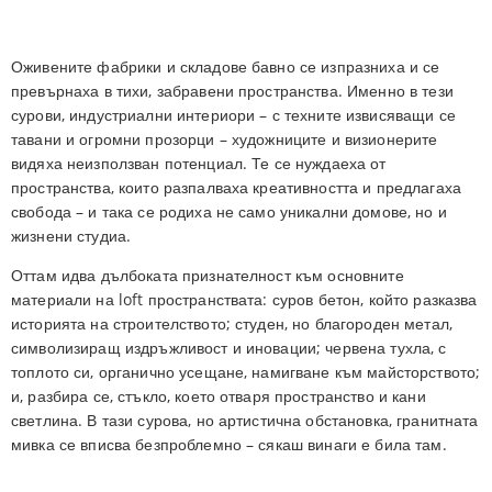
Оживените фабрики и складове бавно се изпразниха и се
превърнаха в тихи, забравени пространства. Именно в тези
сурови, индустриални интериори – с техните извисяващи се
тавани и огромни прозорци – художниците и визионерите
видяха неизползван потенциал. Те се нуждаеха от
пространства, които разпалваха креативността и предлагаха
свобода – и така се родиха не само уникални домове, но и
жизнени студиа.
Оттам идва дълбоката признателност към основните
материали на loft пространствата: суров бетон, който разказва
историята на строителството; студен, но благороден метал,
символизиращ издръжливост и иновации; червена тухла, с
топлото си, органично усещане, намигване към майсторството;
и, разбира се, стъкло, което отваря пространство и кани
светлина. В тази сурова, но артистична обстановка, гранитната
мивка се вписва безпроблемно – сякаш винаги е била там.